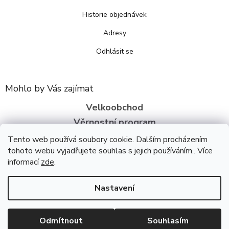
Historie objednávek
Adresy
Odhlásit se
Mohlo by Vás zajímat
Velkoobchod
Věrnostní program
O nás
Tento web používá soubory cookie. Dalším procházením
tohoto webu vyjadřujete souhlas s jejich používáním.. Více
informací
zde
.
Copyright 2026
Bezva zdraví
. Všechna práva vyhrazena.
Upravit
nastavení cookies
Úpravu šablony vytvořil
REJ Media
Nastavení
Vytvořil Shoptet
Odmítnout
Souhlasím