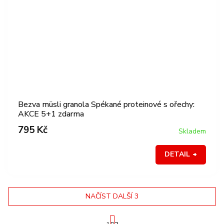
Bezva müsli granola Spékané proteinové s ořechy:
AKCE 5+1 zdarma
795 Kč
Skladem
DETAIL
NAČÍST DALŠÍ 3
S