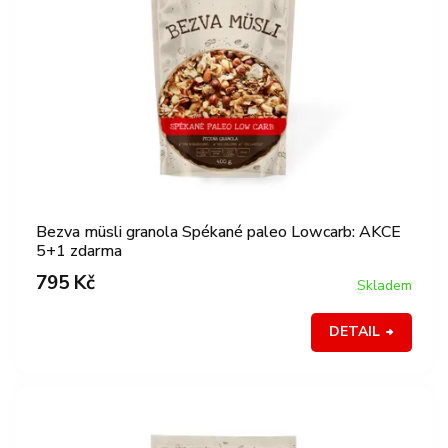
p
o
r
d
o
u
d
k
u
t
k
ů
t
ů
Bezva müsli granola Spékané paleo Lowcarb: AKCE
5+1 zdarma
795 Kč
Skladem
DETAIL