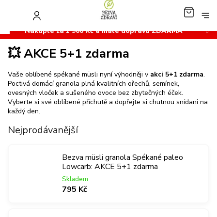
Přejít
na
NÁKUP
obsah
KOŠÍK
Nakupte za 1 900 Kč a máte dopravu ZDARMA
💥 AKCE 5+1 zdarma
Vaše oblíbené spékané müsli nyní výhodněji v
akci 5+1 zdarma
.
Poctivá domácí granola plná kvalitních ořechů, semínek,
ovesných vloček a sušeného ovoce bez zbytečných éček.
Vyberte si své oblíbené příchutě a dopřejte si chutnou snídani na
každý den.
Nejprodávanější
Bezva müsli granola Spékané paleo
Lowcarb: AKCE 5+1 zdarma
Skladem
795 Kč