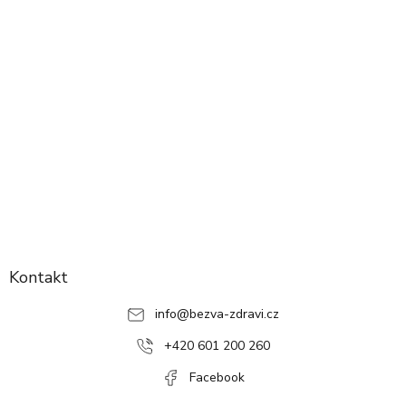
Z
á
p
Kontakt
a
info
@
bezva-zdravi.cz
t
í
+420 601 200 260
Facebook