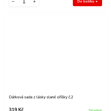
Do košíku
Dárková sada z lásky slané oříšky č.2
319 Kč
Skladem