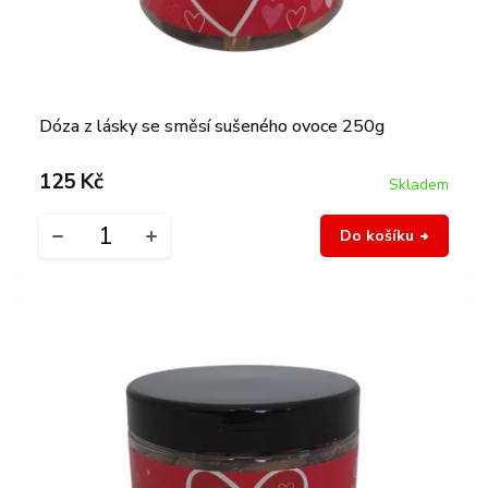
k
ů
t
ů
Dóza z lásky se směsí sušeného ovoce 250g
125 Kč
Skladem
Do košíku