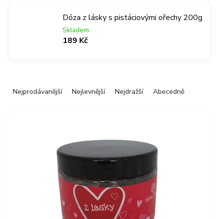
Dóza z lásky s pistáciovými ořechy 200g
Skladem
189 Kč
Ř
Nejprodávanější
Nejlevnější
Nejdražší
Abecedně
a
z
V
e
ý
n
p
í
i
p
s
r
p
o
r
d
o
u
d
k
u
t