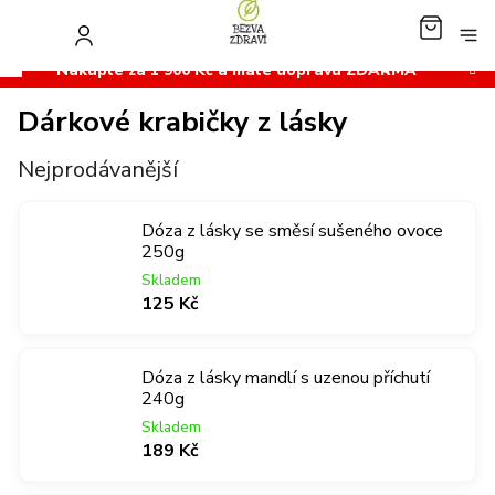
Přejít
na
NÁKUP
obsah
KOŠÍK
Nakupte za 1 900 Kč a máte dopravu ZDARMA
Dárkové krabičky z lásky
Nejprodávanější
Dóza z lásky se směsí sušeného ovoce
250g
Skladem
125 Kč
Dóza z lásky mandlí s uzenou příchutí
240g
Skladem
189 Kč