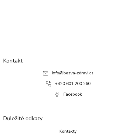
Z
á
p
Kontakt
a
info
@
bezva-zdravi.cz
t
í
+420 601 200 260
Facebook
Důležité odkazy
Kontakty