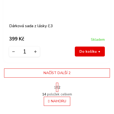
Dárková sada z lásky č.3
399 Kč
Skladem
Do košíku
NAČÍST DALŠÍ 2
S
1
2
O
t
r
v
14
položek celkem
á
l
NAHORU
n
á
k
d
o
a