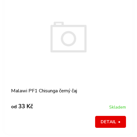
p
í
i
p
s
r
p
o
r
d
o
u
d
k
u
t
k
ů
t
ů
Malawi PF1 Chisunga černý čaj
33 Kč
od
Skladem
DETAIL