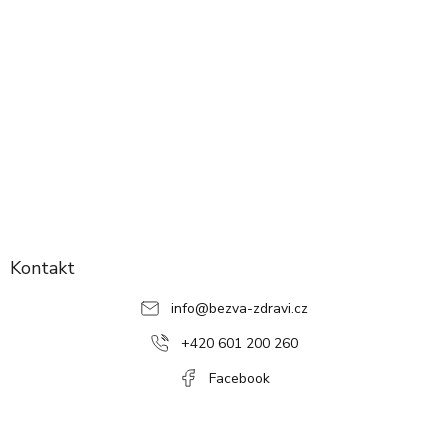
Z
á
p
Kontakt
a
info
@
bezva-zdravi.cz
t
í
+420 601 200 260
Facebook