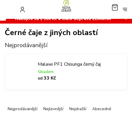
Přejít
na
NÁKUP
obsah
KOŠÍK
Nakupte za 1 900 Kč a máte dopravu ZDARMA
Černé čaje z jiných oblastí
Nejprodávanější
Malawi PF1 Chisunga černý čaj
Skladem
33 Kč
od
Ř
Nejprodávanější
Nejlevnější
Nejdražší
Abecedně
a
z
V
e
ý
n