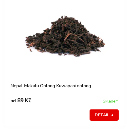
p
í
i
p
s
r
p
o
r
d
o
u
d
k
u
t
k
ů
t
ů
Nepal Makalu Oolong Kuwapani oolong
89 Kč
od
Skladem
DETAIL