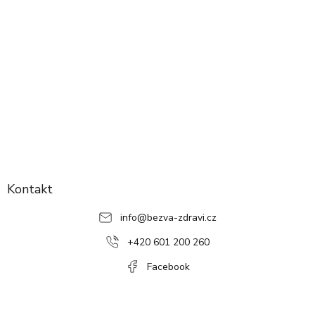
Z
á
p
Kontakt
a
info
@
bezva-zdravi.cz
t
í
+420 601 200 260
Facebook