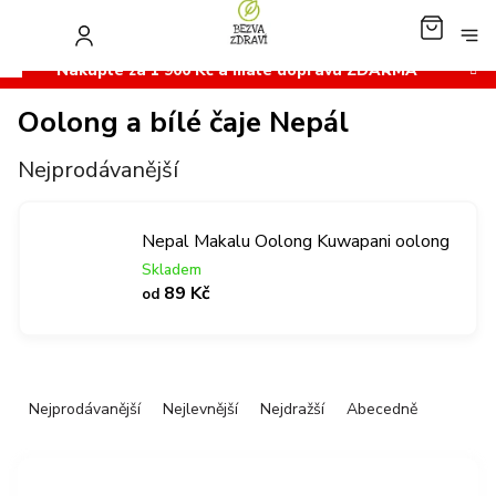
Přejít
na
NÁKUP
obsah
KOŠÍK
Nakupte za 1 900 Kč a máte dopravu ZDARMA
Oolong a bílé čaje Nepál
Nejprodávanější
Nepal Makalu Oolong Kuwapani oolong
Skladem
89 Kč
od
Ř
Nejprodávanější
Nejlevnější
Nejdražší
Abecedně
a
z
V
e
ý
n