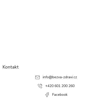
Z
á
p
Kontakt
a
info
@
bezva-zdravi.cz
t
í
+420 601 200 260
Facebook