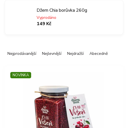
Džem Chia borůvka 260g
Vyprodáno
149 Kč
Ř
Nejprodávanější
Nejlevnější
Nejdražší
Abecedně
a
z
V
e
ý
n
NOVINKA
p
í
i
p
s
r
p
o
r
d
o
u
d
k
u
t