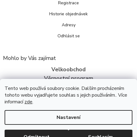
Registrace
Historie objednávek
Adresy
Odhlásit se
Mohlo by Vás zajímat
Velkoobchod
Věrnostní program
O nás
Tento web používá soubory cookie. Dalším procházením
tohoto webu vyjadřujete souhlas s jejich používáním.. Více
informací
zde
.
Copyright 2026
Bezva zdraví
. Všechna práva vyhrazena.
Upravit
nastavení cookies
Úpravu šablony vytvořil
REJ Media
Nastavení
Vytvořil Shoptet