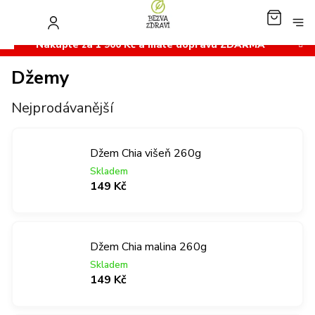
Přejít
na
NÁKUP
obsah
KOŠÍK
Nakupte za 1 900 Kč a máte dopravu ZDARMA
Džemy
Nejprodávanější
Džem Chia višeň 260g
Skladem
149 Kč
Džem Chia malina 260g
Skladem
149 Kč