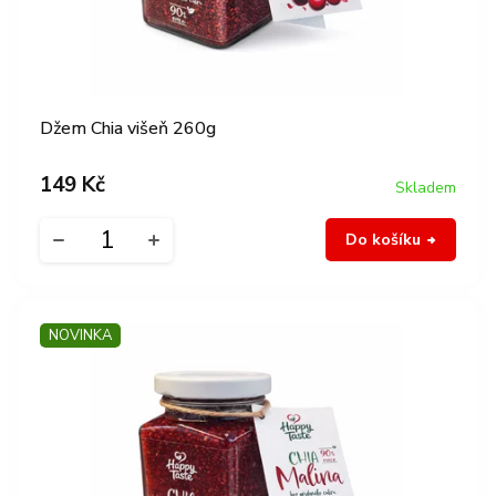
k
ů
t
ů
Džem Chia višeň 260g
149 Kč
Skladem
Do košíku
NOVINKA