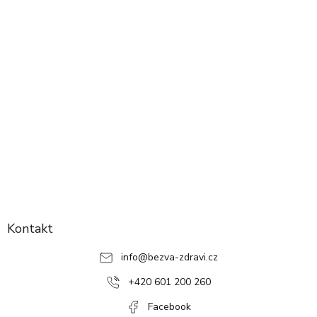
Z
á
p
Kontakt
a
info
@
bezva-zdravi.cz
t
í
+420 601 200 260
Facebook