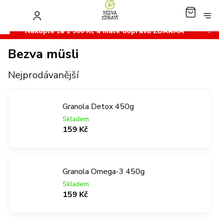
Přejít
na
NÁKUP
obsah
KOŠÍK
Nakupte za 1 900 Kč a máte dopravu ZDARMA
Bezva müsli
Nejprodávanější
Granola Detox 450g
Skladem
159 Kč
Granola Omega-3 450g
Skladem
159 Kč