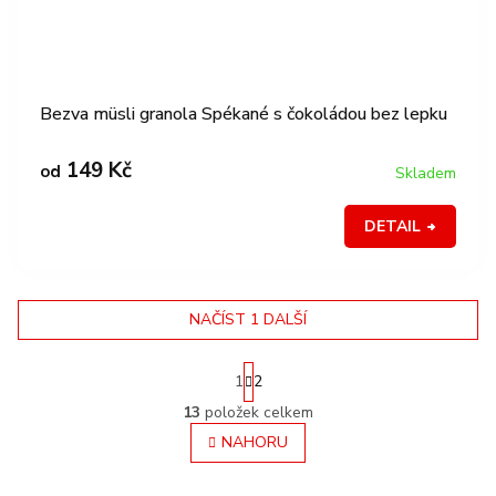
Bezva müsli granola Spékané s čokoládou bez lepku
149 Kč
od
Skladem
DETAIL
NAČÍST 1 DALŠÍ
S
1
2
O
t
r
v
13
položek celkem
á
l
NAHORU
n
á
k
d
o
a