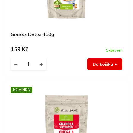
k
ů
t
ů
Granola Detox 450g
159 Kč
Skladem
Do košíku
NOVINKA