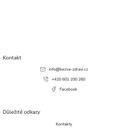
Z
á
p
Kontakt
a
info
@
bezva-zdravi.cz
t
í
+420 601 200 260
Facebook
Důležité odkazy
Kontakty