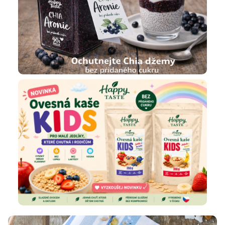
z
v
a
d
e
n
!