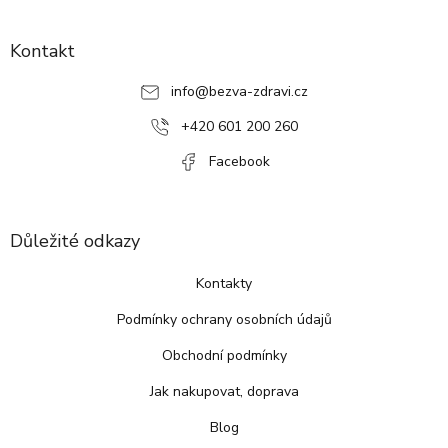
Z
á
p
Kontakt
a
info
@
bezva-zdravi.cz
t
í
+420 601 200 260
Facebook
Důležité odkazy
Kontakty
Podmínky ochrany osobních údajů
Obchodní podmínky
Jak nakupovat, doprava
Blog