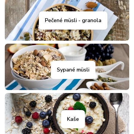
Pečené müsli - granola
Sypané müsli
Kaše