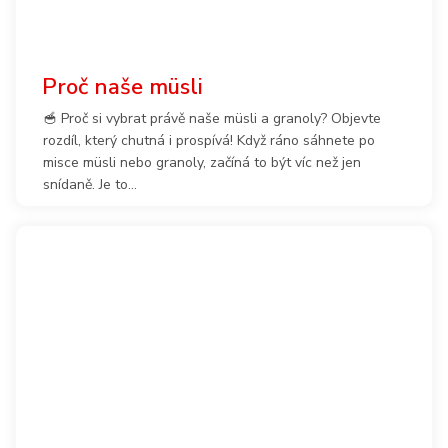
Proč naše müsli
🥣 Proč si vybrat právě naše müsli a granoly? Objevte
rozdíl, který chutná i prospívá! Když ráno sáhnete po
misce müsli nebo granoly, začíná to být víc než jen
snídaně. Je to...