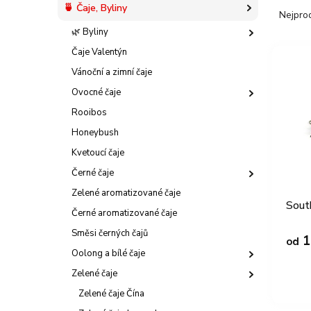
l
Ř
🍵 Čaje, Byliny
Nejpro
a
🌿 Byliny
z
V
e
Čaje Valentýn
ý
n
Vánoční a zimní čaje
p
í
i
Ovocné čaje
p
s
r
Rooibos
p
o
Honeybush
r
d
o
Kvetoucí čaje
u
d
k
Černé čaje
u
t
Zelené aromatizované čaje
k
ů
Sout
t
Černé aromatizované čaje
ů
Směsi černých čajů
1
od
Oolong a bílé čaje
Zelené čaje
Zelené čaje Čína