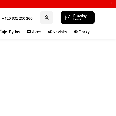
Prázdný
+420 601 200 260
košík
NÁKUPNÍ
KOŠÍK
Čaje, Byliny
💥 Akce
👶 Novinky
🎁 Dárky
💚 Super p