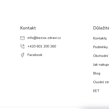
Z
á
Kontakt
Důležit
p
a
info
@
bezva-zdravi.cz
Kontakty
t
+420 601 200 260
í
Podmínky 
Facebook
Obchodní
Jak nakup
Blog
Úvodní st
EET