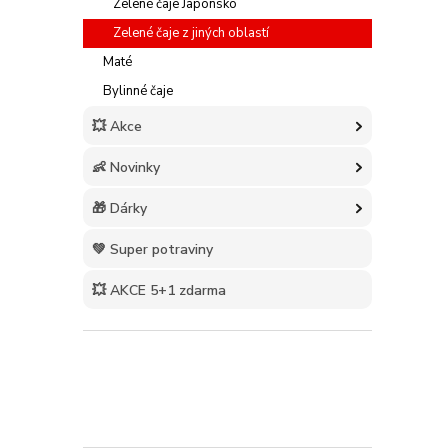
Zelené čaje Japonsko
Zelené čaje z jiných oblastí
Maté
Bylinné čaje
💥 Akce
👶 Novinky
🎁 Dárky
💚 Super potraviny
💥 AKCE 5+1 zdarma