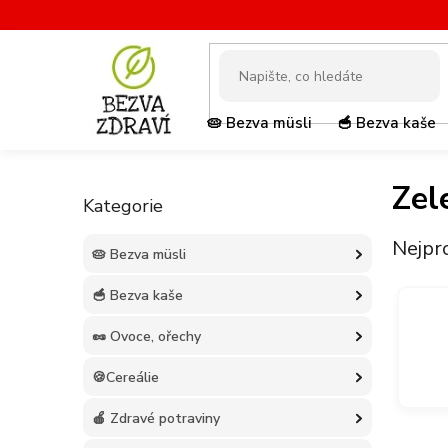
Přejít
na
obsah
🥧 Bezva müsli
🥣 Bezva kaše
P
Zel
o
Přeskočit
Kategorie
kategorie
s
t
Nejpr
r
🥧 Bezva müsli
a
🥣 Bezva kaše
n
n
🥜 Ovoce, ořechy
í
p
🍪Cereálie
a
n
🍎 Zdravé potraviny
e