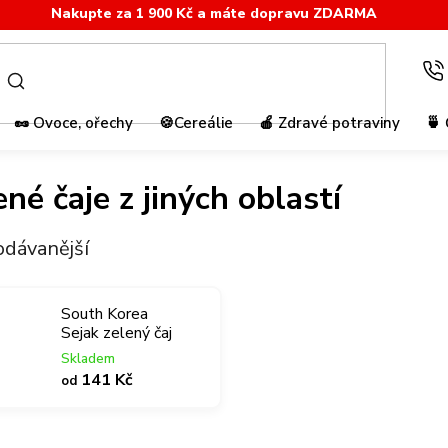
Nakupte za 1 900 Kč a máte dopravu ZDARMA
🥜 Ovoce, ořechy
🍪Cereálie
🍎 Zdravé potraviny
🍵 
ené čaje z jiných oblastí
odávanější
South Korea
Sejak zelený čaj
Skladem
141 Kč
od