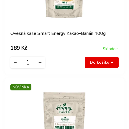
k
ů
t
ů
Ovesná kaše Smart Energy Kakao-Banán 400g
189 Kč
Skladem
Do košíku
NOVINKA