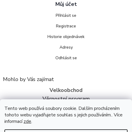
Můj účet
Přihlásit se
Registrace
Historie objednávek
Adresy
Odhlásit se
Mohlo by Vás zajímat
Velkoobchod
Věrnostní program
O nás
Tento web používá soubory cookie. Dalším procházením
tohoto webu vyjadřujete souhlas s jejich používáním.. Více
informací
zde
.
Copyright 2026
Bezva zdraví
. Všechna práva vyhrazena.
Upravit
nastavení cookies