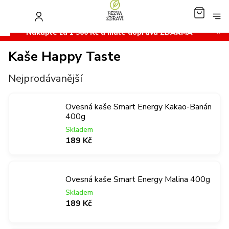
Přejít
na
NÁKUP
obsah
KOŠÍK
Nakupte za 1 900 Kč a máte dopravu ZDARMA
Kaše Happy Taste
Nejprodávanější
Ovesná kaše Smart Energy Kakao-Banán
400g
Skladem
189 Kč
Ovesná kaše Smart Energy Malina 400g
Skladem
189 Kč