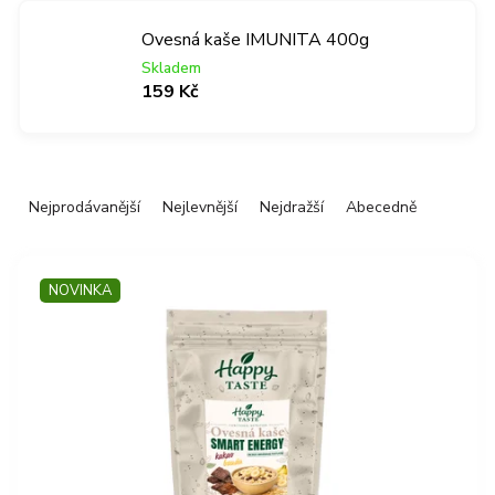
Ovesná kaše IMUNITA 400g
Skladem
159 Kč
Ř
Nejprodávanější
Nejlevnější
Nejdražší
Abecedně
a
z
V
e
ý
n
NOVINKA
p
í
i
p
s
r
p
o
r
d
o
u
d
k
u
t