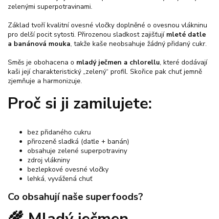
zelenými superpotravinami.
Základ tvoří kvalitní ovesné vločky doplněné o ovesnou vlákninu
pro delší pocit sytosti. Přirozenou sladkost zajišťují
mleté datle
a banánová mouka
, takže kaše neobsahuje žádný přidaný cukr.
Směs je obohacena o
mladý ječmen a chlorellu
, které dodávají
kaši její charakteristický „zelený“ profil. Skořice pak chuť jemně
zjemňuje a harmonizuje.
Proč si ji zamilujete:
bez přidaného cukru
přirozeně sladká (datle + banán)
obsahuje zelené superpotraviny
zdroj vlákniny
bezlepkové ovesné vločky
lehká, vyvážená chuť
Co obsahují naše superfoods?
🌾
Mladý ječmen