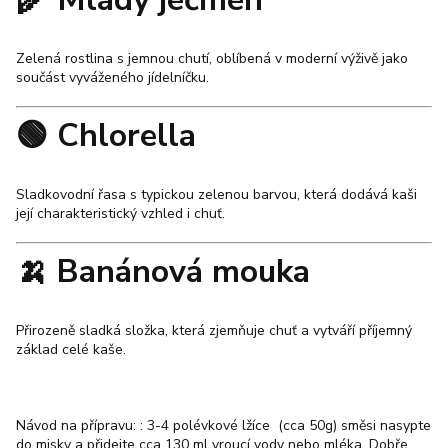
Zelená rostlina s jemnou chutí, oblíbená v moderní výživě jako
součást vyváženého jídelníčku.
🟢
Chlorella
Sladkovodní řasa s typickou zelenou barvou, která dodává kaši
její charakteristický vzhled i chuť.
🍌
Banánová mouka
Přirozeně sladká složka, která zjemňuje chuť a vytváří příjemný
základ celé kaše.
Návod na přípravu: : 3-4 polévkové lžíce (cca 50g) směsi nasypte
do misky a přidejte cca 130 ml vroucí vody nebo mléka. Dobře