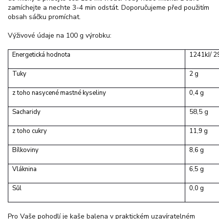
zamíchejte a nechte 3-4 min odstát. Doporučujeme před použitím
obsah sáčku promíchat.
Výživové údaje na 100 g výrobku:
Energetická hodnota
1241kJ/ 2
Tuky
2 g
z toho nasycené mastné kyseliny
0,4 g
58,5 g
Sacharidy
z toho cukry
11,9 g
Bílkoviny
8,6 g
Vláknina
6,5 g
Sůl
0,0 g
Pro Vaše pohodlí je kaše balena v praktickém uzavíratelném