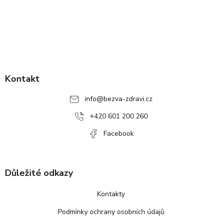
Z
á
p
Kontakt
a
info
@
bezva-zdravi.cz
t
í
+420 601 200 260
Facebook
Důležité odkazy
Kontakty
Podmínky ochrany osobních údajů