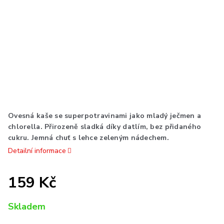
Ovesná kaše se superpotravinami jako mladý ječmen a
chlorella. Přirozeně sladká díky datlím, bez přidaného
cukru. Jemná chuť s lehce zeleným nádechem.
Detailní informace
159 Kč
Měrná
Skladem
cena: