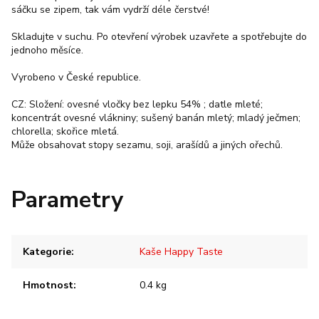
sáčku se zipem, tak vám vydrží déle čerstvé!
Skladujte v suchu. Po otevření výrobek uzavřete a spotřebujte do
jednoho měsíce.
Vyrobeno v České republice.
CZ: Složení: ovesné vločky bez lepku 54% ; datle mleté;
koncentrát ovesné vlákniny; sušený banán mletý; mladý ječmen;
chlorella; skořice mletá.
Může obsahovat stopy sezamu, soji, arašídů a jiných ořechů.
Parametry
Kategorie
:
Kaše Happy Taste
Hmotnost
:
0.4 kg