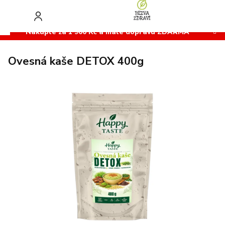
Přejít
na
obsah
Nakupte za 1 900 Kč a máte dopravu ZDARMA
Ovesná kaše DETOX 400g