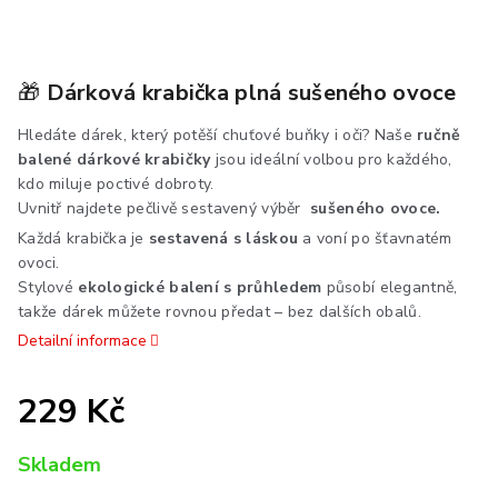
🎁
Dárková krabička plná sušeného ovoce
Hledáte dárek, který potěší chuťové buňky i oči? Naše
ručně
balené dárkové krabičky
jsou ideální volbou pro každého,
kdo miluje poctivé dobroty.
Uvnitř najdete pečlivě sestavený výběr
sušeného o
voce.
Každá krabička je
sestavená s láskou
a voní po šťavnatém
ovoci.
Stylové
ekologické balení s průhledem
působí elegantně,
takže dárek můžete rovnou předat – bez dalších obalů.
Detailní informace
229 Kč
Měrná
Skladem
cena: