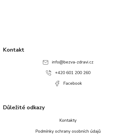
Z
á
p
Kontakt
a
info
@
bezva-zdravi.cz
t
í
+420 601 200 260
Facebook
Důležité odkazy
Kontakty
Podmínky ochrany osobních údajů