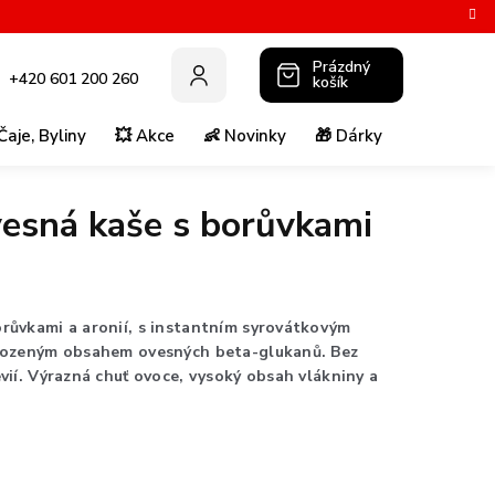
Prázdný
+420 601 200 260
košík
NÁKUPNÍ
KOŠÍK
Čaje, Byliny
💥 Akce
👶 Novinky
🎁 Dárky
💚 Super p
vesná kaše s borůvkami
růvkami a aronií, s instantním syrovátkovým
irozeným obsahem ovesných beta-glukanů. Bez
vií. Výrazná chuť ovoce, vysoký obsah vlákniny a