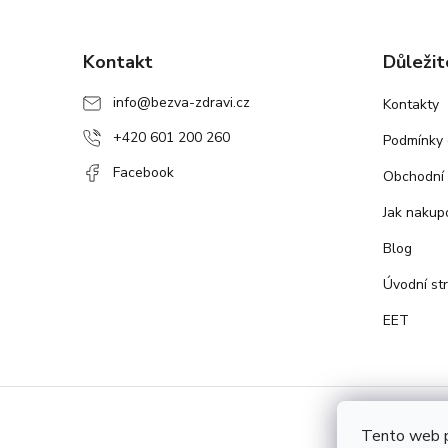
Z
á
Kontakt
Důležit
p
a
info
@
bezva-zdravi.cz
Kontakty
t
+420 601 200 260
í
Podmínky 
Facebook
Obchodní
Jak nakup
Blog
Úvodní st
EET
Tento web p
Copyr