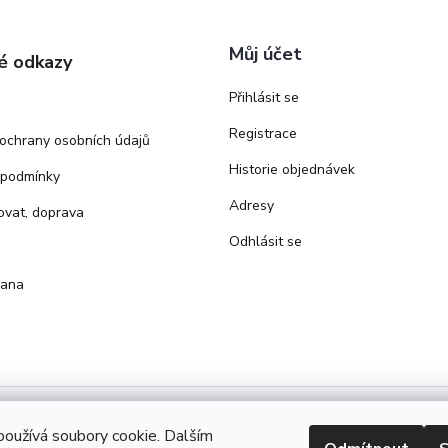
Můj účet
é odkazy
Přihlásit se
Registrace
ochrany osobních údajů
Historie objednávek
 podmínky
Adresy
ovat, doprava
Odhlásit se
rana
oužívá soubory cookie. Dalším
ight 2026
Bezva zdraví
. Všechna práva vyhrazena.
Upravit nastavení 