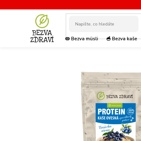
Přejít
na
obsah
🥧 Bezva müsli
🥣 Bezva kaše