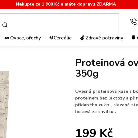
Nakupte za 1 900 Kč a máte dopravu ZDARMA
🥜 Ovoce, ořechy
🍪Cereálie
🍎 Zdravé potraviny
🍵 
Proteinová o
350g
Ovesná proteinová kaše s bo
proteinem bez laktózy a př
přidaného cukru, slazená ste
hotová za chvilku .
199 Kč