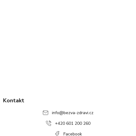
Z
á
p
Kontakt
a
info
@
bezva-zdravi.cz
t
í
+420 601 200 260
Facebook