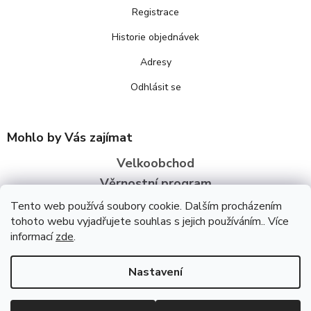
Registrace
Historie objednávek
Adresy
Odhlásit se
Mohlo by Vás zajímat
Velkoobchod
Věrnostní program
O nás
Tento web používá soubory cookie. Dalším procházením
tohoto webu vyjadřujete souhlas s jejich používáním.. Více
informací
zde
.
Copyright 2026
Bezva zdraví
. Všechna práva vyhrazena.
Upravit
nastavení cookies
Úpravu šablony vytvořil
REJ Media
Nastavení
Vytvořil Shoptet