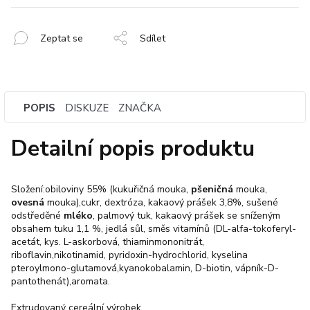
Zeptat se
Sdílet
POPIS
DISKUZE
ZNAČKA
Detailní popis produktu
Složení:obiloviny 55% (kukuřičná mouka,
pšeničná
mouka,
ovesná
mouka),cukr, dextróza, kakaový prášek 3,8%, sušené
odstředěné
mléko
, palmový tuk, kakaový prášek se sníženým
obsahem tuku 1,1 %, jedlá sůl, směs vitamínů (DL-alfa-tokoferyl-
acetát, kys. L-askorbová, thiaminmononitrát,
riboflavin,nikotinamid, pyridoxin-hydrochlorid, kyselina
pteroylmono-glutamová,kyanokobalamin, D-biotin, vápník-D-
pantothenát),aromata.
Extrudovaný cereální výrobek.