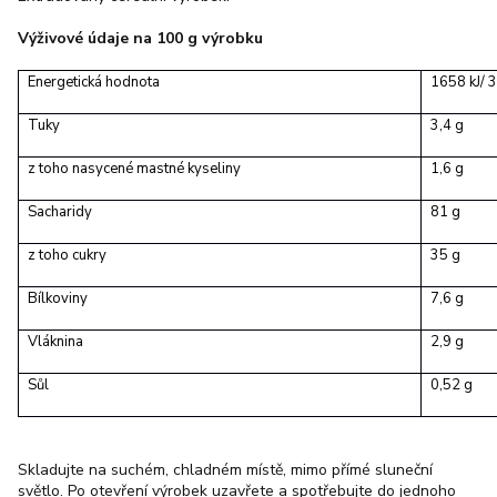
Výživové údaje na 100 g výrobku
Energetická hodnota
1658 kJ/ 3
Tuky
3,4 g
z toho nasycené mastné kyseliny
1,6 g
Sacharidy
81 g
z toho cukry
35 g
Bílkoviny
7,6 g
Vláknina
2,9 g
Sůl
0,52 g
Skladujte na suchém, chladném místě, mimo přímé sluneční
světlo. Po otevření výrobek uzavřete a spotřebujte do jednoho