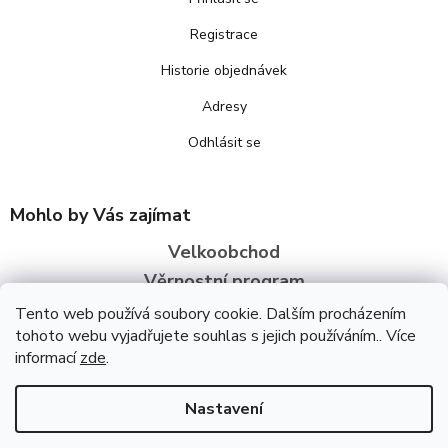
Registrace
Historie objednávek
Adresy
Odhlásit se
Mohlo by Vás zajímat
Velkoobchod
Věrnostní program
O nás
Tento web používá soubory cookie. Dalším procházením
tohoto webu vyjadřujete souhlas s jejich používáním.. Více
informací
zde
.
Copyright 2026
Bezva zdraví
. Všechna práva vyhrazena.
Upravit
nastavení cookies
Úpravu šablony vytvořil
REJ Media
Nastavení