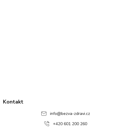
Z
á
p
Kontakt
a
info
@
bezva-zdravi.cz
t
í
+420 601 200 260