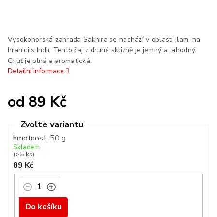
Vysokohorská zahrada Sakhira se nachází v oblasti Ilam, na
hranici s Indií. Tento čaj z druhé sklizně je jemný a lahodný.
Chuť je plná a aromatická.
Detailní informace
od
89 Kč
Měrná
cena:
hmotnost: 50 g
Skladem
(>5 ks)
89 Kč
Do košíku