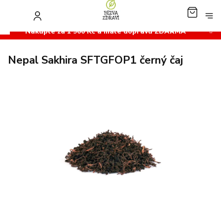
Přejít
na
NÁKUP
obsah
KOŠÍK
Nakupte za 1 900 Kč a máte dopravu ZDARMA
Nepal Sakhira SFTGFOP1 černý čaj