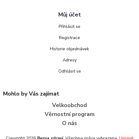
Můj účet
Přihlásit se
Registrace
Historie objednávek
Adresy
Odhlásit se
Mohlo by Vás zajímat
Velkoobchod
Věrnostní program
O nás
Copyright 2026
Bezva zdraví
. Všechna práva vyhrazena.
Upravit