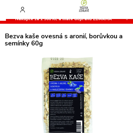
Přejít
na
obsah
Nakupte za 1 900 Kč a máte dopravu ZDARMA
Bezva kaše ovesná s aronií, borůvkou a
semínky 60g