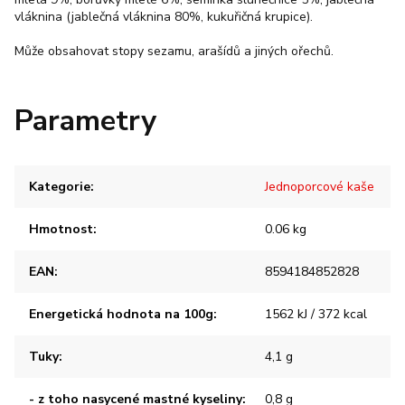
vláknina (jablečná vláknina 80%, kukuřičná krupice).
Může obsahovat stopy sezamu, arašídů a jiných ořechů.
Parametry
Kategorie
:
Jednoporcové kaše
Hmotnost
:
0.06 kg
EAN
:
8594184852828
Energetická hodnota na 100g
:
1562 kJ / 372 kcal
Tuky
:
4,1 g
- z toho nasycené mastné kyseliny
:
0,8 g