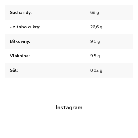
Sacharidy
:
68 g
- z toho cukry
:
26,6 g
Bílkoviny
:
9,1 g
Vláknina
:
9,5 g
Sůl
:
0,02 g
Instagram