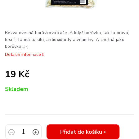
Bezva ovesná borůvková kaše. A když borůvka, tak ta pravá,
lesní! Ta má tu sílu, antioxidanty a vitamíny! A chutná jako
borůvka…:-)
Detailní informace
19 Kč
Měrná
Skladem
cena:
Přidat do košíku