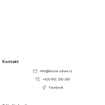
Z
á
p
Kontakt
a
info
@
bezva-zdravi.cz
t
í
+420 601 200 260
Facebook