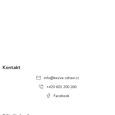
Z
á
p
Kontakt
a
info
@
bezva-zdravi.cz
t
í
+420 601 200 260
Facebook