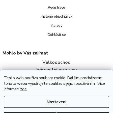
Registrace
Historie objednávek
Adresy
Odhlásit se
Mohlo by Vás zajímat
Velkoobchod
Věrnostní program
O nás
Tento web používá soubory cookie. Dalším procházením
tohoto webu vyjadřujete souhlas s jejich používáním.. Více
informací
zde
.
Copyright 2026
Bezva zdraví
. Všechna práva vyhrazena.
Upravit
nastavení cookies
Úpravu šablony vytvořil
REJ Media
Nastavení