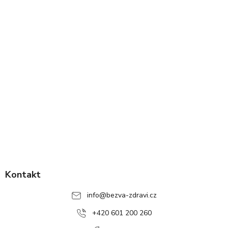
Z
á
p
Kontakt
a
info
@
bezva-zdravi.cz
t
í
+420 601 200 260