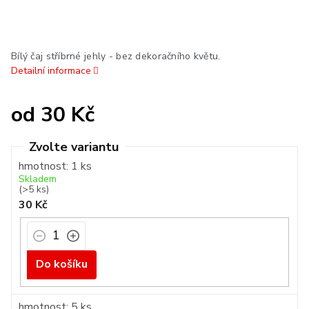
Bílý čaj stříbrné jehly - bez dekoračního květu.
Detailní informace
od
30 Kč
Měrná
cena:
hmotnost: 1 ks
Skladem
(>5 ks)
30 Kč
Do košíku
hmotnost: 5 ks