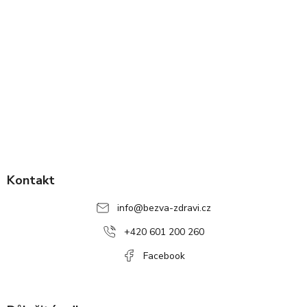
Z
á
p
Kontakt
a
info
@
bezva-zdravi.cz
t
í
+420 601 200 260
Facebook