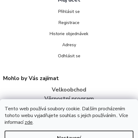
Přihlásit se
Registrace
Historie objednávek
Adresy
Odhlásit se
Mohlo by Vás zajímat
Velkoobchod
Věrnostní program
O nás
Tento web používá soubory cookie. Dalším procházením
tohoto webu vyjadřujete souhlas s jejich používáním.. Více
informací
zde
.
Copyright 2026
Bezva zdraví
. Všechna práva vyhrazena.
Upravit
nastavení cookies
Úpravu šablony vytvořil
REJ Media