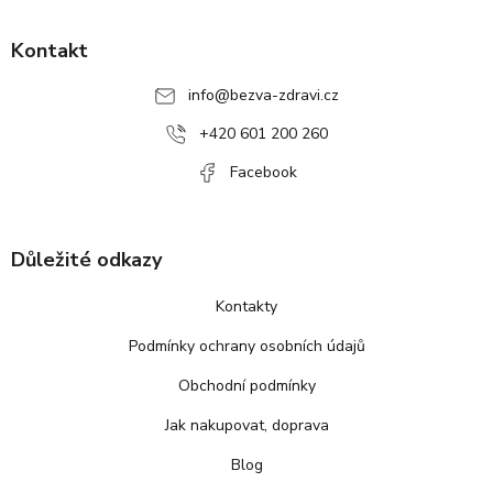
Z
á
p
Kontakt
a
info
@
bezva-zdravi.cz
t
í
+420 601 200 260
Facebook
Důležité odkazy
Kontakty
Podmínky ochrany osobních údajů
Obchodní podmínky
Jak nakupovat, doprava
Blog