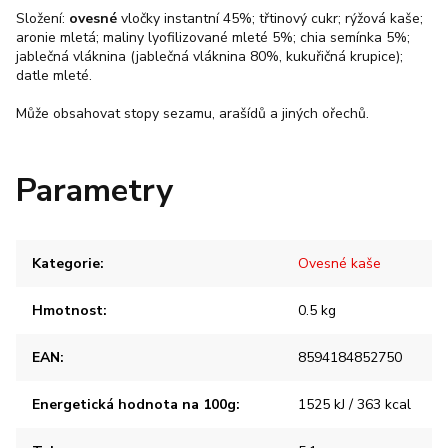
Složení:
ovesné
vločky instantní 45%; třtinový cukr; rýžová kaše;
aronie mletá; maliny lyofilizované mleté 5%; chia semínka 5%;
jablečná vláknina (jablečná vláknina 80%, kukuřičná krupice);
datle mleté.
Může obsahovat stopy sezamu, arašídů a jiných ořechů.
Parametry
Kategorie
:
Ovesné kaše
Hmotnost
:
0.5 kg
EAN
:
8594184852750
Energetická hodnota na 100g
:
1525 kJ / 363 kcal