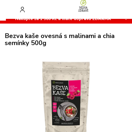
Přejít
na
obsah
Nakupte za 1 900 Kč a máte dopravu ZDARMA
Bezva kaše ovesná s malinami a chia
semínky 500g