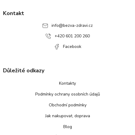
Z
á
p
Kontakt
a
info
@
bezva-zdravi.cz
t
í
+420 601 200 260
Facebook
Důležité odkazy
Kontakty
Podmínky ochrany osobních údajů
Obchodní podmínky
Jak nakupovat, doprava
Blog