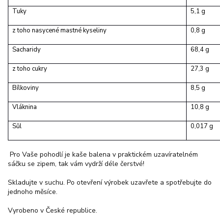
Tuky
5,1 g
z toho nasycené mastné kyseliny
0,8 g
Sacharidy
68,4 g
z toho cukry
27,3 g
Bílkoviny
8,5 g
Vláknina
10,8 g
Sůl
0,017 g
Pro Vaše pohodlí je kaše balena v praktickém uzavíratelném
sáčku se zipem, tak vám vydrží déle čerstvé!
Skladujte v suchu. Po otevření výrobek uzavřete a spotřebujte do
jednoho měsíce.
Vyrobeno v České republice.