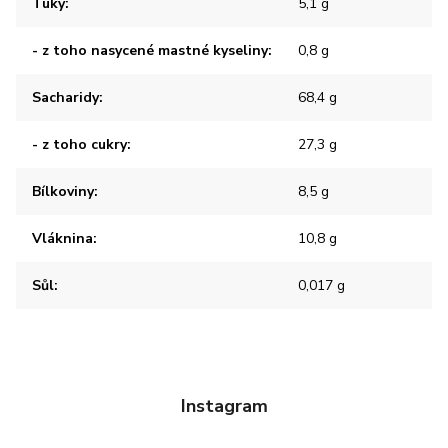
Tuky
:
5,1 g
- z toho nasycené mastné kyseliny
:
0,8 g
Sacharidy
:
68,4 g
- z toho cukry
:
27,3 g
Bílkoviny
:
8,5 g
Vláknina
:
10,8 g
Sůl
:
0,017 g
Instagram