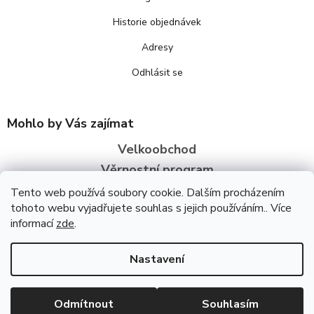
Historie objednávek
Adresy
Odhlásit se
Mohlo by Vás zajímat
Velkoobchod
Věrnostní program
O nás
Tento web používá soubory cookie. Dalším procházením
tohoto webu vyjadřujete souhlas s jejich používáním.. Více
informací
zde
.
Copyright 2026
Bezva zdraví
. Všechna práva vyhrazena.
Upravit
nastavení cookies
Úpravu šablony vytvořil
REJ Media
Nastavení
Vytvořil Shoptet
Odmítnout
Souhlasím