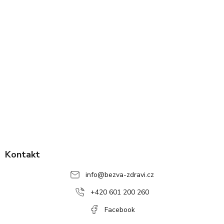
Z
á
p
Kontakt
a
info
@
bezva-zdravi.cz
t
í
+420 601 200 260
Facebook