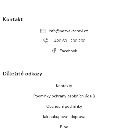
Z
á
p
Kontakt
a
info
@
bezva-zdravi.cz
t
í
+420 601 200 260
Facebook
Důležité odkazy
Kontakty
Podmínky ochrany osobních údajů
Obchodní podmínky
Jak nakupovat, doprava
Blog