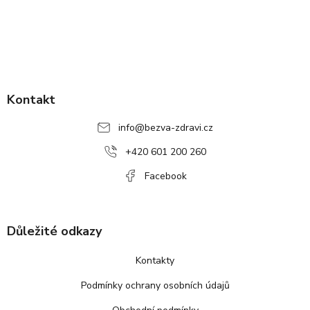
Z
á
p
Kontakt
a
info
@
bezva-zdravi.cz
t
í
+420 601 200 260
Facebook
Důležité odkazy
Kontakty
Podmínky ochrany osobních údajů