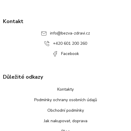
Z
á
p
Kontakt
a
info
@
bezva-zdravi.cz
t
í
+420 601 200 260
Facebook
Důležité odkazy
Kontakty
Podmínky ochrany osobních údajů
Obchodní podmínky
Jak nakupovat, doprava