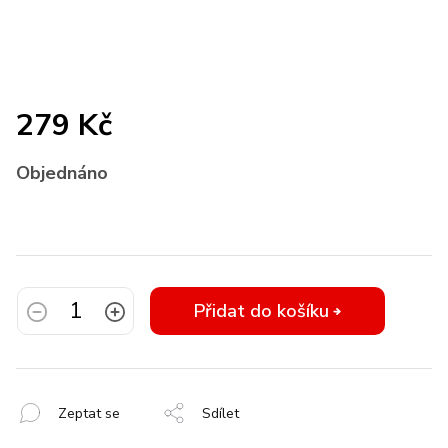
279 Kč
Měrná
Objednáno
cena:
Přidat do košíku
Zeptat se
Sdílet