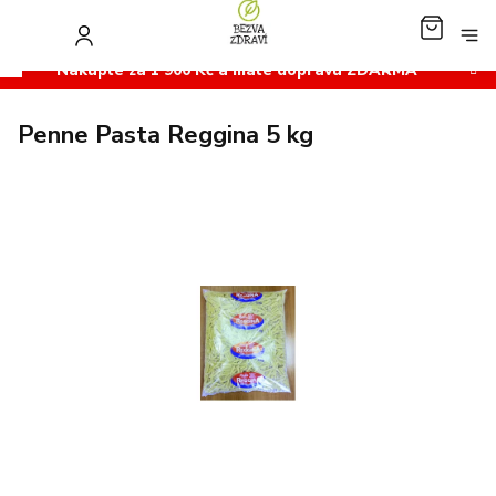
Přejít
na
NÁKUP
obsah
KOŠÍK
Nakupte za 1 900 Kč a máte dopravu ZDARMA
Penne Pasta Reggina 5 kg