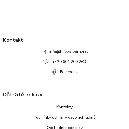
Z
á
p
Kontakt
a
info
@
bezva-zdravi.cz
t
í
+420 601 200 260
Facebook
Důležité odkazy
Kontakty
Podmínky ochrany osobních údajů
Obchodní podmínky