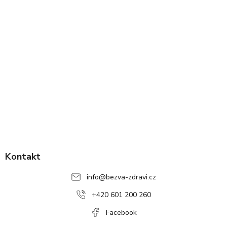
Z
á
p
Kontakt
a
info
@
bezva-zdravi.cz
t
í
+420 601 200 260
Facebook