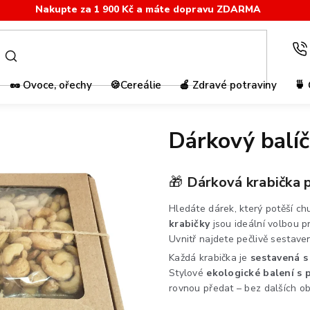
Nakupte za 1 900 Kč a máte dopravu ZDARMA
🥜 Ovoce, ořechy
🍪Cereálie
🍎 Zdravé potraviny
🍵 
Dárkový balíč
🎁
Dárková krabička p
Hledáte dárek, který potěší ch
krabičky
jsou ideální volbou p
Uvnitř najdete pečlivě sestave
Každá krabička je
sestavená s
Stylové
ekologické balení s
rovnou předat – bez dalších ob