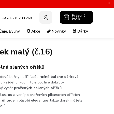
Prázdný
+420 601 200 260
košík
NÁKUPNÍ
KOŠÍK
Čaje, Byliny
💥 Akce
👶 Novinky
🎁 Dárky
💚 Super p
ek malý (č.16)
lná slaných oříšků
uťové buňky i oči? Naše
ručně balené dárkové
ro každého, kdo miluje poctivé dobroty.
ný výběr
pražených solených oříšků
.
 láskou
a voní po pražených pikamtních oříšcích.
 průhledem
působí elegantně, takže dárek můžete
alů.