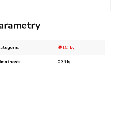
arametry
ategorie
:
🎁 Dárky
Hmotnost
:
0.39 kg