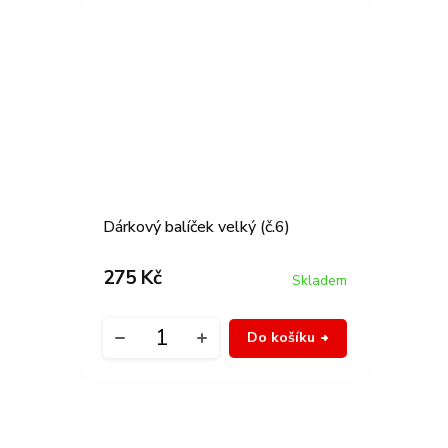
Dárkový balíček velký (č.6)
275 Kč
Skladem
Do košíku