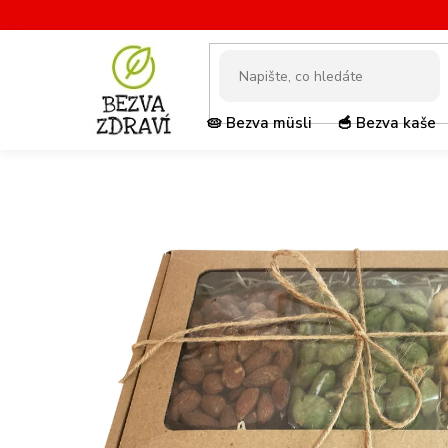
Přejít
na
obsah
🥧 Bezva müsli
🥣 Bezva kaše