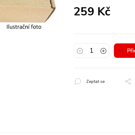
259 Kč
Měrná
cena:
Při
Zeptat se