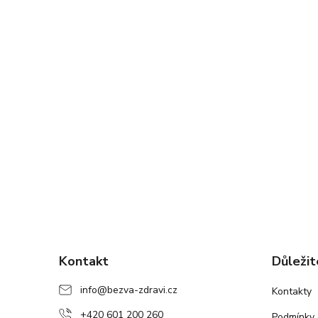
Z
á
Kontakt
Důležit
p
a
info
@
bezva-zdravi.cz
Kontakty
t
+420 601 200 260
Podmínky 